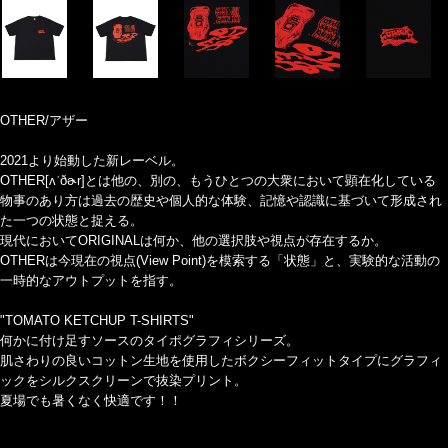
OTHER/アザー
2021より始動した新レーベル。
OTHER[ʌˈðɚr]とは他の、別の、もうひとつの大衆において顕在化している
物事のあり方は過去の歴史や個人的な体験、記憶や認識に基づいて形成され
た一つの状態と捉える。
現代においてORIGINALは何か、他の選択肢や視点が存在するか。
OTHERは今現在の視点(View Point)を模索する「状態」と、実験的な活動の
一時的なアウトプットを指す。
"TOMATO KETCHUP T-SHIRTS"
何かに付け足すソースのタイポグラフィシリーズ。
肌さわりの良いコットン生地を使用したボクシーフィットタイプにグラフィ
ックをシルクスクリーンで抜染プリント。
夏場でも暑くなく快適です！！