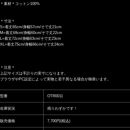
＊素材＊コットン100%
＊寸法＊
S=着丈65cm/身幅57cm/そで丈21cm
M=着丈69cm/身幅60cm/そで丈22cm
L=着丈72cm/身幅63cm/そで丈23cm
XL=着丈75cm/身幅66cm/そで丈24cm
＊注意＊
上記サイズは手計りの実寸になります。
ブラウザやPC設定によって実物と若干異なる場合が御座います。
型番
OTR0011
在庫状況
残りわずかです！
販売価格
7,700円(税込)