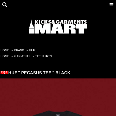
HOME
>
BRAND
>
HUF
HOME
>
GARMENTS
>
TEE SHIRTS
HUF " PEGASUS TEE " BLACK