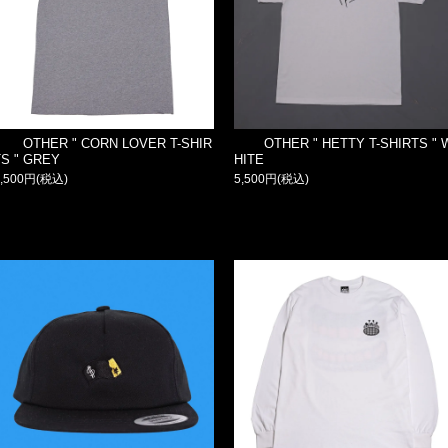
OTHER " CORN LOVER T-SHIR
OTHER " HETTY T-SHIRTS " 
TS " GREY
HITE
5,500円(税込)
5,500円(税込)