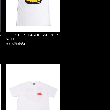
W
OTHER " HAGUKI T-SHIRTS "
WHITE
6,600円(税込)