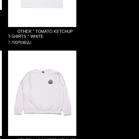
E
OTHER " TOMATO KETCHUP
T-SHIRTS " WHITE
7,700円(税込)