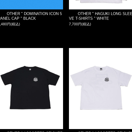
OTHER " DOMINATION ICON 5
OTHER " HAGUKI LONG SLE
PANEL CAP " BLACK
VE T-SHIRTS " WHITE
7,480円(税込)
7,700円(税込)