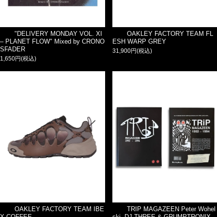
"DELIVERY MONDAY VOL. XI
OAKLEY FACTORY TEAM FL
– PLANET FLOW" Mixed by CRONO
ESH WARP GREY
SFADER
31,900円(税込)
1,650円(税込)
OAKLEY FACTORY TEAM IBE
TRIP MAGAZEEN Peter Wohel
X COFFEE
ski, DJ THREE & GRUMPTRONIX