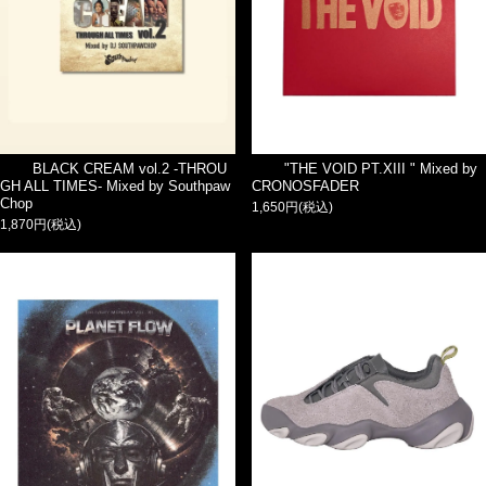
BLACK CREAM vol.2 -THROU
"THE VOID PT.XIII " Mixed by
GH ALL TIMES- Mixed by Southpaw
CRONOSFADER
Chop
1,650円(税込)
1,870円(税込)