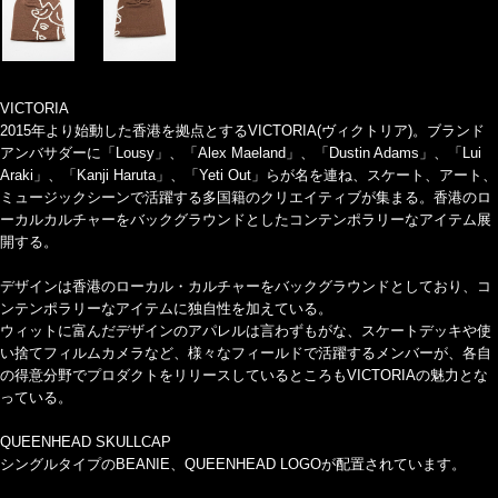
VICTORIA
2015年より始動した香港を拠点とするVICTORIA(ヴィクトリア)。ブランド
アンバサダーに「Lousy」、「Alex Maeland」、「Dustin Adams」、「Lui
Araki」、「Kanji Haruta」、「Yeti Out」らが名を連ね、スケート、アート、
ミュージックシーンで活躍する多国籍のクリエイティブが集まる。香港のロ
ーカルカルチャーをバックグラウンドとしたコンテンポラリーなアイテム展
開する。
デザインは香港のローカル・カルチャーをバックグラウンドとしており、コ
ンテンポラリーなアイテムに独自性を加えている。
ウィットに富んだデザインのアパレルは言わずもがな、スケートデッキや使
い捨てフィルムカメラなど、様々なフィールドで活躍するメンバーが、各自
の得意分野でプロダクトをリリースしているところもVICTORIAの魅力とな
っている。
QUEENHEAD SKULLCAP
シングルタイプのBEANIE、QUEENHEAD LOGOが配置されています。