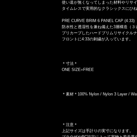
使い道が無くなってしまった材料やリサ
タイムレスで実用的なクラシックスにひ
PRE CURVE BRIM 6 PANEL CAP (4:33)
防水性と透湿性を兼ね備えた3層構造（３
プリカーブしたハードブリムリサイクル
フロントに4:33の刺繍が入っています。
＊寸法＊
ONE SIZE=FREE
＊素材＊100% Nylon / Nylon 3 Layer / Water
＊注意＊
上記サイズは手計りの実寸になります。
ブラウザやPC設定によって実物と若干異