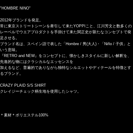
"HOMBRE NINO"
2012年ブランドを発足。
常に東京ストリートシーンを牽引して来たYOPPIこと、江川芳文と数多くの
レーベルでウエアプロダクトを手掛けて来た関正史が新たなコンセプトで発
足させる。
ブランド名は、スペイン語で表した「Hombre / 男(大人)・「Niño / 子供」と
いう意味。
『RETRO and NEW』をコンセプトに、懐かしきスタイルに新しい解釈を、
先進的な物にはクラシカルなエッセンスを
加えるなど、普遍的でありながら独特なシルエットやディテールを特徴とす
るブランド。
CRAZY PLAID S/S SHIRT
クレイジーチェック柄生地を使用したシャツ。
＊素材＊ポリエステル100%