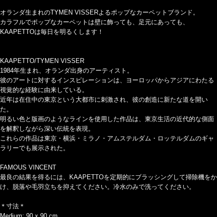
オランダ生まれのTYMEN VISSERよるポップなカーペットブランド。
カラフルでポップなカーペットは壁に飾っても、足元にあっても、
KAAPETTOは毎日を明るくします！
KAAPETTO/TYMEN VISSER
1984年生まれ、オランダ出身のアーティスト。
彼のアートに対するインスピレーションは、ヨーロッパからアジアにわたる
視覚的な経験に由来している。
近年は在住中の東京という大都市に刺激され、彼の創造に新たな道を開い
た。
明るい色と版画のようなラインを使用した作品は、東京生活の近代的な側面
を解釈しながら深い伝統を表現。
これらの作品は東京・横浜・ミラノ・アムステルダム・ロッテルダムのギャ
ラリーでも展示された。
FAMOUS VINCENT
最良の結果を得るには、KAAPETTOを定期的にブラッシングして掃除機をか
け、脱落や毛羽立ちを抑えてください。冷水のみで洗ってください。
＊寸法＊
Medium: 90 x 90 cm