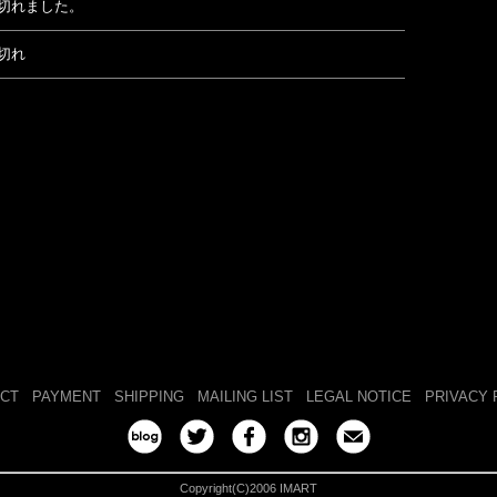
切れました。
切れ
CT
PAYMENT
SHIPPING
MAILING LIST
LEGAL NOTICE
PRIVACY 
Copyright(C)2006 IMART