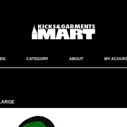
マイアカウン
DS
CATEGORY
ABOUT
MY ACOUN
 LARGE