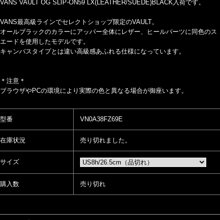
VANS VAULT OG SLIP-ON59 LX(LEATHER/SUEDE)BLACK入荷です。
VANS最高級ラインでセレクトショップ限定のVAULT。
オールブラックのカラーにアッパー全体にレザー、ヒールパーツに同色のス
エードを使用したモデルです。
キャンバスタイプとは違い高級感あふれる仕様になっています。
＊注意＊
ブラウザやPCの環境により実際の色と異なる場合が御座います。
型番
VN0A38FZ69E
在庫状況
売り切れました。
サイズ
購入数
売り切れ