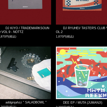
DJ KIYO / TRADEMARKSOUN
DJ RYUHEI/ TASTER'S CLUB 
D VOL.9 - NOTTZ
OL.2
1,870円(税込)
1,870円(税込)
addginjahzz " SALADBOWL "
DEE EP / MUTA (JUMANJI)