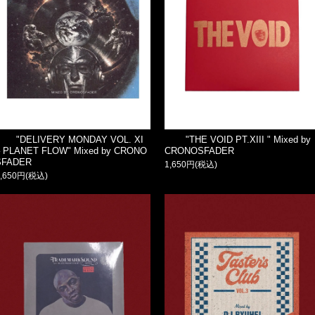
"DELIVERY MONDAY VOL. XI
"THE VOID PT.XIII " Mixed by
– PLANET FLOW" Mixed by CRONO
CRONOSFADER
SFADER
1,650円(税込)
1,650円(税込)