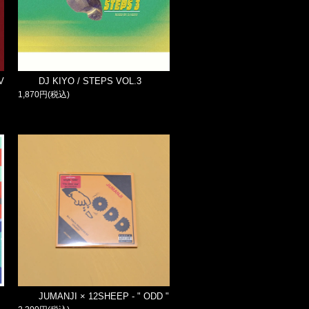
V
DJ KIYO / STEPS VOL.3
1,870円(税込)
JUMANJI × 12SHEEP - " ODD "