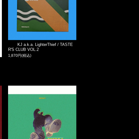
KJ a.k.a. LighterThief / TASTE
R'S CLUB VOL.2
1,870円(税込)